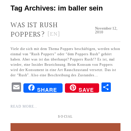
Tag Archives:
im baller sein
WAS IST RUSH
November 12,
POPPERS?
[EN]
2010
Viele die sich mit dem Thema Poppers beschäftigen, werden schon
einmal von “Rush Poppers” oder “dem Poppers Rush” gehört
haben. Aber was ist das überhaupt? Poppers Rush!? Es ist, mal
wieder, eine Insider Bezeichnung. Beim Konsum von Poppers
wird der Konsument in eine Art Rauschzustand versetzt. Das ist
der “Rush”. Also eine Beschreibung des Zustandes…
EMA
SHA
SHARE
SAVE
IL
RE
READ MORE...
SOCIAL